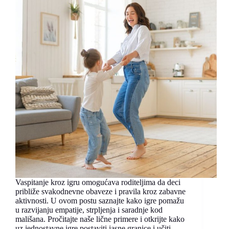
Vaspitanje kroz igru omogućava roditeljima da deci
približe svakodnevne obaveze i pravila kroz zabavne
aktivnosti. U ovom postu saznajte kako igre pomažu
u razvijanju empatije, strpljenja i saradnje kod
mališana. Pročitajte naše lične primere i otkrijte kako
uz jednostavne igre postaviti jasne granice i učiti