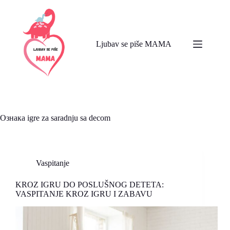
Skip
to
content
Ljubav se piše MAMA
Ознака
igre za saradnju sa decom
Vaspitanje
KROZ IGRU DO POSLUŠNOG DETETA:
VASPITANJE KROZ IGRU I ZABAVU