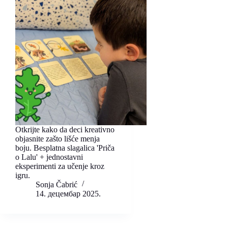
Otkrijte kako da deci kreativno
objasnite zašto lišće menja
boju. Besplatna slagalica 'Priča
o Lalu' + jednostavni
eksperimenti za učenje kroz
igru.
Sonja Čabrić
14. децембар 2025.