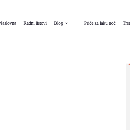
Naslovna
Radni listovi
Blog
Priče za laku noć
Tre