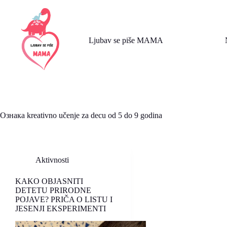
Skip
to
content
Ljubav se piše MAMA
Ознака
kreativno učenje za decu od 5 do 9 godina
Aktivnosti
KAKO OBJASNITI
DETETU PRIRODNE
POJAVE? PRIČA O LISTU I
JESENJI EKSPERIMENTI