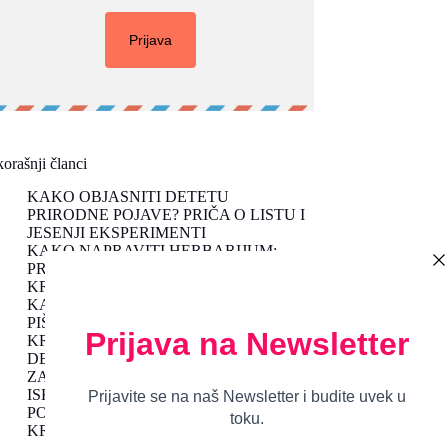
orašnji članci
KAKO OBJASNITI DETETU
PRIRODNE POJAVE? PRIČA O LISTU I
JESENJI EKSPERIMENTI
KAKO NAPRAVITI HERBARIJUM:
PROLEĆNE AKTIVNOSTI ZA UČENJE
KROZ IGRU
KAKO MOTIVISATI DETE DA ČITA I
PIŠE UZ KREATIVNE SLAGALICE
KROZ IGRU DO POSLUŠNOG
DETETA: VASPITANJE KROZ IGRU I
ZABAVU
ISKORISTITE JESENJE PLODOVE DA
PODSTAKNETE DEČJU MAŠTU I
KREATIVNOST