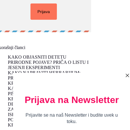
orašnji članci
KAKO OBJASNITI DETETU
PRIRODNE POJAVE? PRIČA O LISTU I
JESENJI EKSPERIMENTI
KAKO NAPRAVITI HERBARIJUM:
PROLEĆNE AKTIVNOSTI ZA UČENJE
KROZ IGRU
KAKO MOTIVISATI DETE DA ČITA I
PIŠE UZ KREATIVNE SLAGALICE
KROZ IGRU DO POSLUŠNOG
DETETA: VASPITANJE KROZ IGRU I
ZABAVU
ISKORISTITE JESENJE PLODOVE DA
PODSTAKNETE DEČJU MAŠTU I
KREATIVNOST