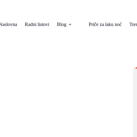
Naslovna
Radni listovi
Blog
Priče za laku noć
Tre