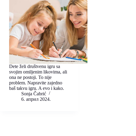
Dete želi društvenu igru sa
svojim omiljenim likovima, ali
ona ne postoji. To nije
problem. Napravite zajedno
baš takvu igru. A evo i kako.
Sonja Čabrić
6. април 2024.