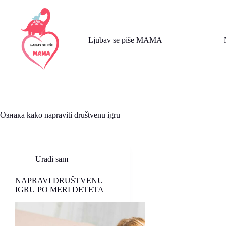
Skip
to
content
Ljubav se piše MAMA
Ознака
kako napraviti društvenu igru
Uradi sam
NAPRAVI DRUŠTVENU
IGRU PO MERI DETETA