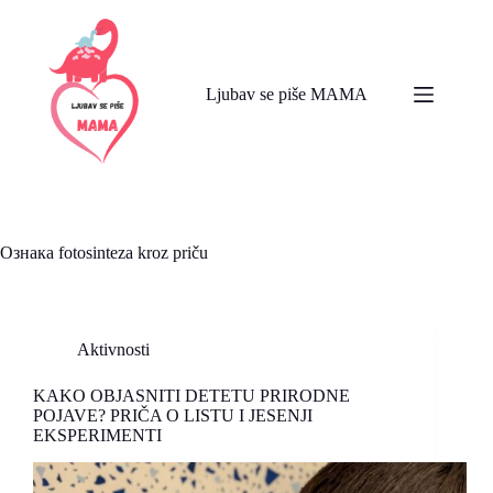
Skip
to
content
Ljubav se piše MAMA
Ознака
fotosinteza kroz priču
Aktivnosti
KAKO OBJASNITI DETETU PRIRODNE
POJAVE? PRIČA O LISTU I JESENJI
EKSPERIMENTI