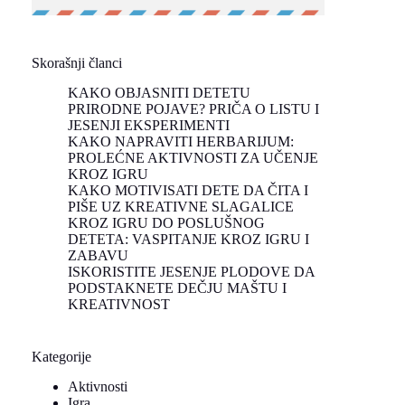
Skorašnji članci
KAKO OBJASNITI DETETU
PRIRODNE POJAVE? PRIČA O LISTU I
JESENJI EKSPERIMENTI
KAKO NAPRAVITI HERBARIJUM:
PROLEĆNE AKTIVNOSTI ZA UČENJE
KROZ IGRU
KAKO MOTIVISATI DETE DA ČITA I
PIŠE UZ KREATIVNE SLAGALICE
KROZ IGRU DO POSLUŠNOG
DETETA: VASPITANJE KROZ IGRU I
ZABAVU
ISKORISTITE JESENJE PLODOVE DA
PODSTAKNETE DEČJU MAŠTU I
KREATIVNOST
Kategorije
Aktivnosti
Igra