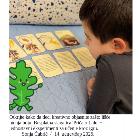
Otkrijte kako da deci kreativno objasnite zašto lišće
menja boju. Besplatna slagalica 'Priča o Lalu' +
jednostavni eksperimenti za učenje kroz igru.
Sonja Čabrić
14. децембар 2025.