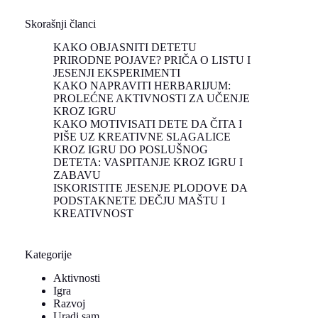
Skorašnji članci
KAKO OBJASNITI DETETU
PRIRODNE POJAVE? PRIČA O LISTU I
JESENJI EKSPERIMENTI
KAKO NAPRAVITI HERBARIJUM:
PROLEĆNE AKTIVNOSTI ZA UČENJE
KROZ IGRU
KAKO MOTIVISATI DETE DA ČITA I
PIŠE UZ KREATIVNE SLAGALICE
KROZ IGRU DO POSLUŠNOG
DETETA: VASPITANJE KROZ IGRU I
ZABAVU
ISKORISTITE JESENJE PLODOVE DA
PODSTAKNETE DEČJU MAŠTU I
KREATIVNOST
Kategorije
Aktivnosti
Igra
Razvoj
Uradi sam