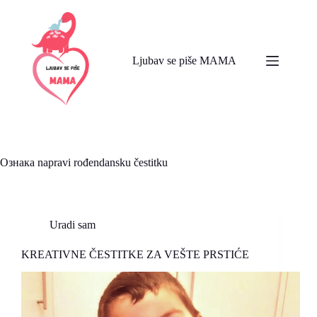
Skip
to
content
Ljubav se piše MAMA
Ознака
napravi rođendansku čestitku
Uradi sam
KREATIVNE ČESTITKE ZA VEŠTE PRSTIĆE