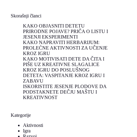
Skorašnji članci
KAKO OBJASNITI DETETU
PRIRODNE POJAVE? PRIČA O LISTU I
JESENJI EKSPERIMENTI
KAKO NAPRAVITI HERBARIJUM:
PROLEĆNE AKTIVNOSTI ZA UČENJE
KROZ IGRU
KAKO MOTIVISATI DETE DA ČITA I
PIŠE UZ KREATIVNE SLAGALICE
KROZ IGRU DO POSLUŠNOG
DETETA: VASPITANJE KROZ IGRU I
ZABAVU
ISKORISTITE JESENJE PLODOVE DA
PODSTAKNETE DEČJU MAŠTU I
KREATIVNOST
Kategorije
Aktivnosti
Igra
Razvoj