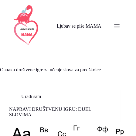
Skip
to
content
Ljubav se piše MAMA
Ознака
društvene igre za učenje slova za predškolce
Uradi sam
NAPRAVI DRUŠTVENU IGRU: DUEL
SLOVIMA